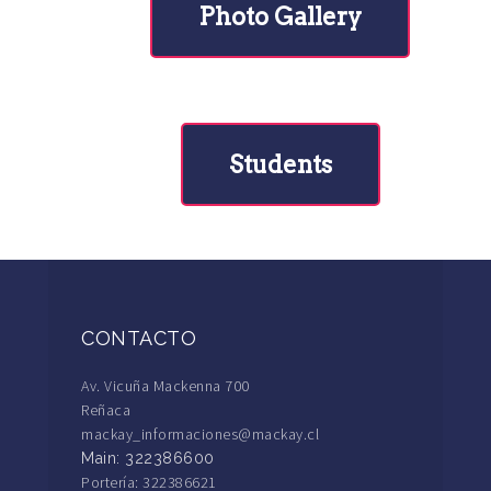
Photo Gallery
Students
CONTACTO
Av. Vicuña Mackenna 700
Reñaca
mackay_informaciones@mackay.cl
Main: 322386600
Portería: 322386621