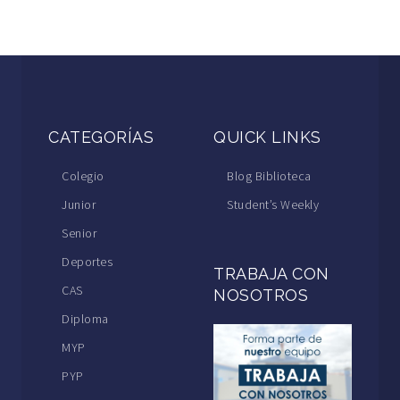
CATEGORÍAS
QUICK LINKS
Colegio
Blog Biblioteca
Junior
Student’s Weekly
Senior
Deportes
TRABAJA CON
CAS
NOSOTROS
Diploma
MYP
PYP