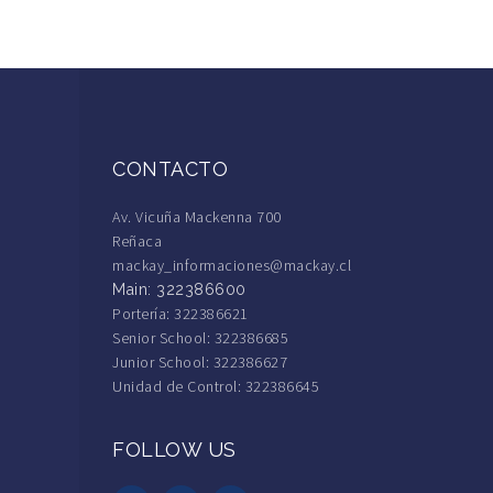
CONTACTO
Av. Vicuña Mackenna 700
Reñaca
mackay_informaciones@mackay.cl
Main: 322386600
Portería: 322386621
Senior School: 322386685
Junior School: 322386627
Unidad de Control: 322386645
FOLLOW US