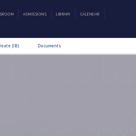
SSROOM
ADMISSIONS
LIBRARY
CALENDAR
reate (IB)
Documents