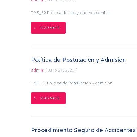
TMS_62 Politica de Integridad Academica
READ MORE
Política de Postulación y Admisión
admin
/
Julio 27, 2026
/
TMS_61 Política de Postulacion y Admision
READ MORE
Procedimiento Seguro de Accidentes