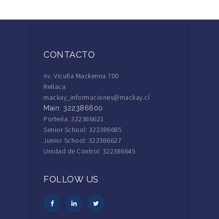
CONTACTO
Av. Vicuña Mackenna 700
Reñaca
mackay_informaciones@mackay.cl
Main: 322386600
Portería: 322386621
Senior School: 322386685
Junior School: 322386627
Unidad de Control: 322386645
FOLLOW US