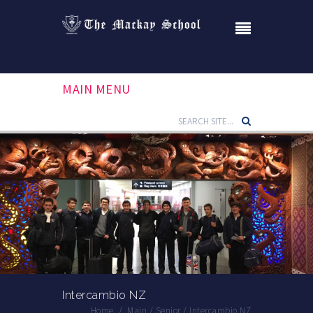
MAIN MENU
Intercambio NZ
Home
/
Main
/
Senior
/
Intercambio NZ