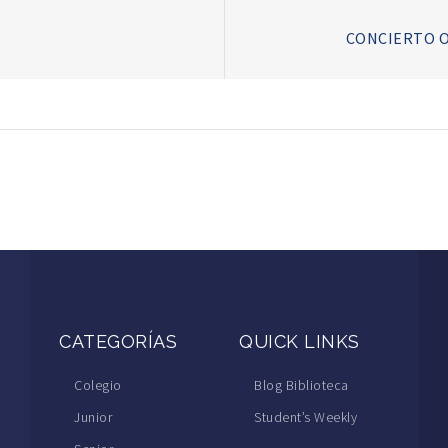
CONCIERTO O
CATEGORÍAS
QUICK LINKS
Colegio
Blog Biblioteca
Junior
Student’s Weekly