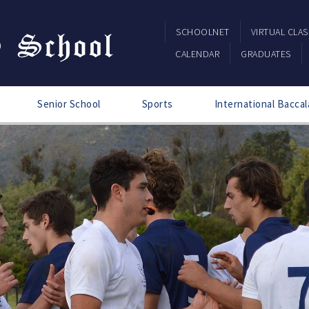
SCHOOLNET
VIRTUAL CLA
CALENDAR
GRADUATES
Senior School
Sports
International Baccal