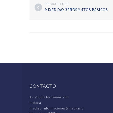
PREVIOUS POST
MIXED DAY 3EROS Y 4TOS BÁSICOS
CONTACTO
Av. Vicuña Mackenna 700
Reñaca
mackay_informaciones@mackay.cl