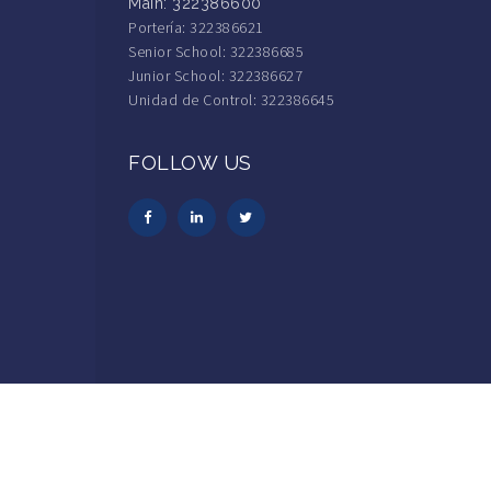
Main: 322386600
Portería: 322386621
Senior School: 322386685
Junior School: 322386627
Unidad de Control: 322386645
FOLLOW US