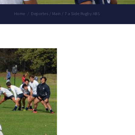
Home
/
Deportes
/
Main
/
7 a Side Rugby ABS