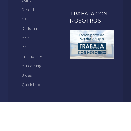
Senior
Deportes
TRABAJA CON
CAS
NOSOTROS
Diploma
MYP
PYP
Interhouses
M-Learning
Blogs
Quick Info
THE MACKAY SCHOOL | MAIN: +56 32 2386600