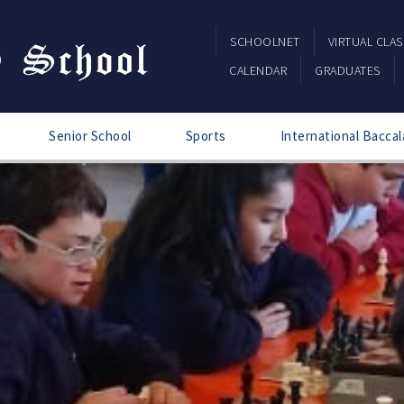
SCHOOLNET
VIRTUAL CLA
CALENDAR
GRADUATES
Senior School
Sports
International Baccal