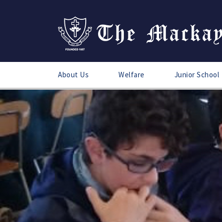
About Us
Welfare
Junior School