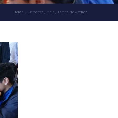
Home
/
Deportes
/
Main
/
Torneo de Ajedrez