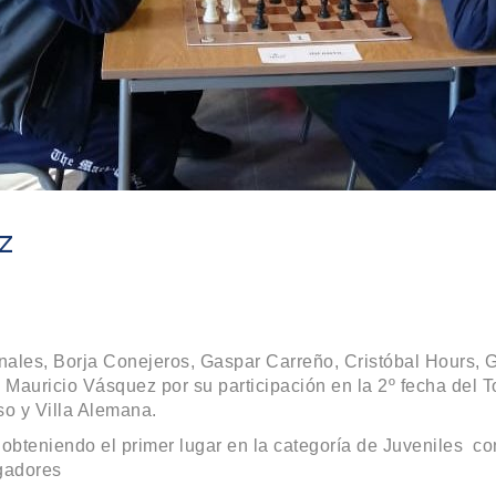
z
nales, Borja Conejeros, Gaspar Carreño, Cristóbal Hours, 
Mauricio Vásquez por su participación en la 2º fecha del 
so y Villa Alemana.
bteniendo el primer lugar en la categoría de Juveniles con
ugadores