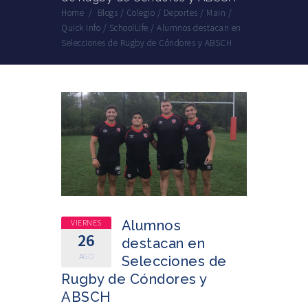
Home
/
Blogs
/
Colegio
/
Deportes
/
Main
/
Quick Info
/
SchoolLife
/
Alumnos destacan en
Selecciones de Rugby de Cóndores y ABSCH
VIERNES
Alumnos
26
destacan en
AGO
Selecciones de
Rugby de Cóndores y
ABSCH