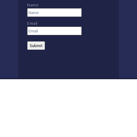
Name
Email
THE MACKAY SCHOOL |
MAIN: +56 32 2386600
The Mackay School | 1857 – 2021