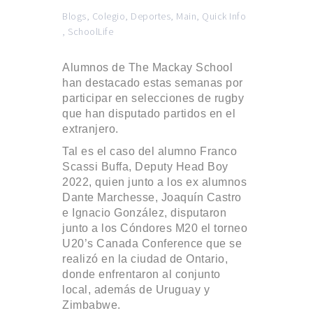
Blogs
,
Colegio
,
Deportes
,
Main
,
Quick Info
,
SchoolLife
Alumnos de The Mackay School
han destacado estas semanas por
participar en selecciones de rugby
que han disputado partidos en el
extranjero.
Tal es el caso del alumno Franco
Scassi Buffa, Deputy Head Boy
2022, quien junto a los ex alumnos
Dante Marchesse, Joaquín Castro
e Ignacio González, disputaron
junto a los Cóndores M20 el torneo
U20’s Canada Conference que se
realizó en la ciudad de Ontario,
donde enfrentaron al conjunto
local, además de Uruguay y
Zimbabwe.