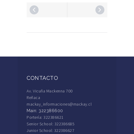
CONTACTO
Av. Vicuña Mackenna 700
Reñaca
mackay_informaciones@mackay.cl
Main: 322386600
Portería: 322386621
Senior School: 322386685
Junior School: 322386627