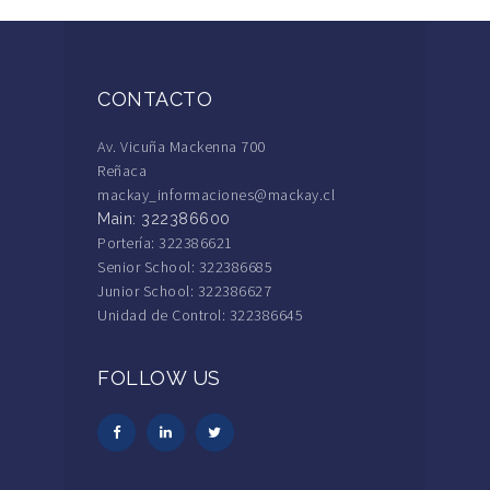
CONTACTO
Av. Vicuña Mackenna 700
Reñaca
mackay_informaciones@mackay.cl
Main: 322386600
Portería: 322386621
Senior School: 322386685
Junior School: 322386627
Unidad de Control: 322386645
FOLLOW US