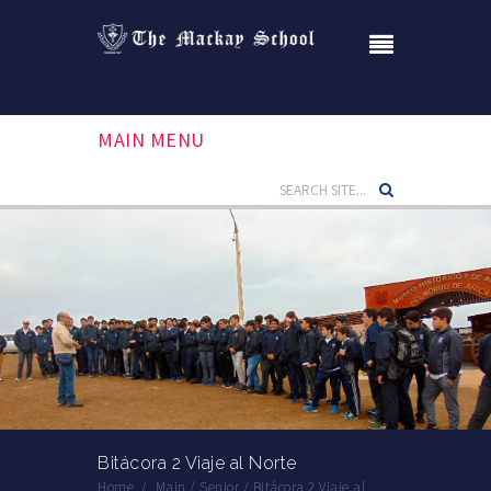
MAIN MENU
Bitácora 2 Viaje al Norte
Home
/
Main
/
Senior
/
Bitácora 2 Viaje al