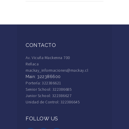
CONTACTO
Av. Vicuña Mackenna 700
Reñaca
mackay_informaciones@mackay.cl
Main: 322386600
Portería: 322386621
Senior School: 322386685
Junior School: 322386627
Unidad de Control: 322386645
FOLLOW US