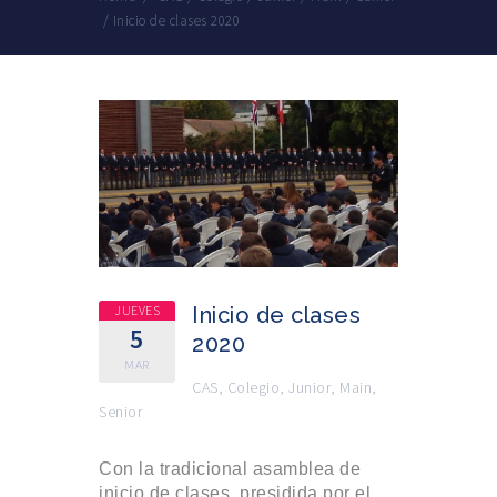
/
Inicio de clases 2020
JUEVES
Inicio de clases
5
2020
MAR
CAS
,
Colegio
,
Junior
,
Main
,
Senior
Con la tradicional asamblea de
inicio de clases, presidida por el