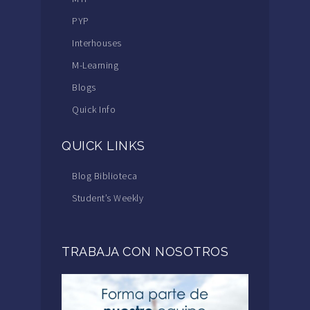
PYP
Interhouses
M-Learning
Blogs
Quick Info
QUICK LINKS
Blog Biblioteca
Student’s Weekly
TRABAJA CON NOSOTROS