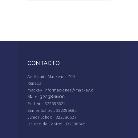
CONTACTO
Av. Vicuña Mackenna 700
Reñaca
mackay_informaciones@mackay.cl
Main: 322386600
Portería: 322386621
Senior School: 322386685
Junior School: 322386627
Unidad de Control: 322386645