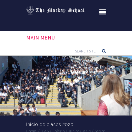
MAIN MENU
Inicio de clases 2020
Home
/
CAS
/
Colegio
/
Junior
/
Main
/
Senior