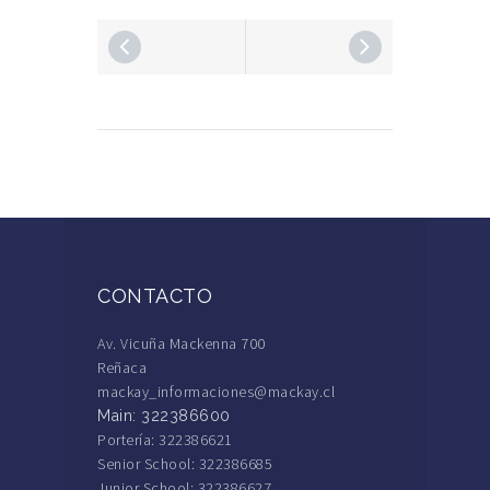
CONTACTO
Av. Vicuña Mackenna 700
Reñaca
mackay_informaciones@mackay.cl
Main: 322386600
Portería: 322386621
Senior School: 322386685
Junior School: 322386627