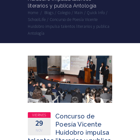
literarios y publica Antología
Home
/
Blogs
/
Colegio
/
Main
/
Quick Info
/
SchoolLife
/
Concurso de Poesía Vicente
Huidobro impulsa talentos literarios y publica
Antología
VIERNES
Concurso de
29
Poesía Vicente
NOV
Huidobro impulsa