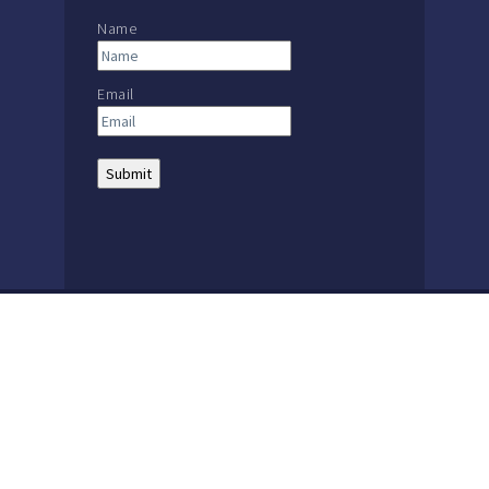
Name
Email
THE MACKAY SCHOOL |
MAIN: +56 32 2386600
The Mackay School | 1857 – 2021