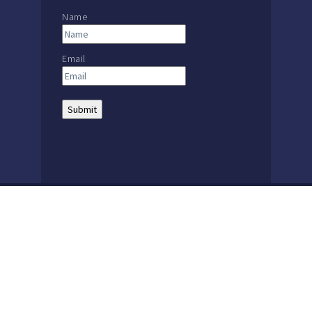
Name
Email
THE MACKAY SCHOOL |
MAIN: +56 32 2386600
The Mackay School | 1857 – 2021