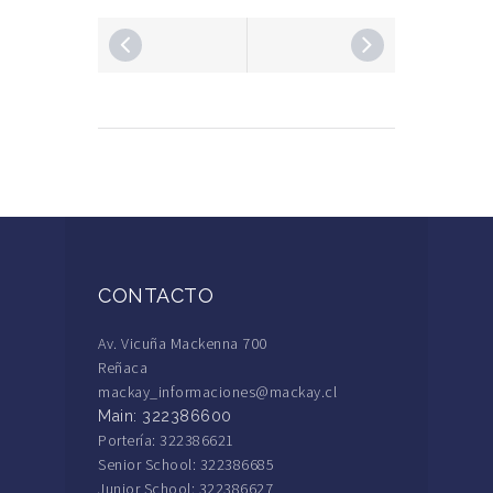
CONTACTO
Av. Vicuña Mackenna 700
Reñaca
mackay_informaciones@mackay.cl
Main: 322386600
Portería: 322386621
Senior School: 322386685
Junior School: 322386627