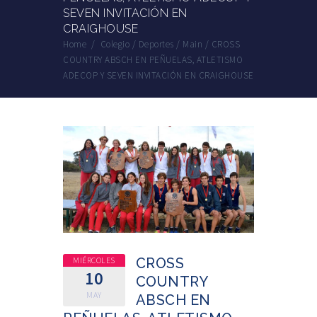
SEVEN INVITACIÓN EN
CRAIGHOUSE
Home
/
Colegio
/
Deportes
/
Main
/
CROSS
COUNTRY ABSCH EN PEÑUELAS, ATLETISMO
ADECOP Y SEVEN INVITACIÓN EN CRAIGHOUSE
MIÉRCOLES
CROSS
10
COUNTRY
MAY
ABSCH EN