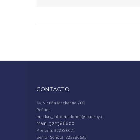
CONTACTO
Av. Vicuña Mackenna 700
Reñaca
mackay_informaciones@mackay.cl
Main: 322386600
Portería: 322386621
Senior School: 322386685