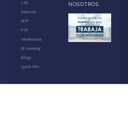
CAS
NOSOTROS
Diploma
MYP
PYP
Interhouses
M-Learning
Blogs
Quick Info
THE MACKAY SCHOOL | MAIN: +56 32 2386600
The Mackay School | 1857 – 2021