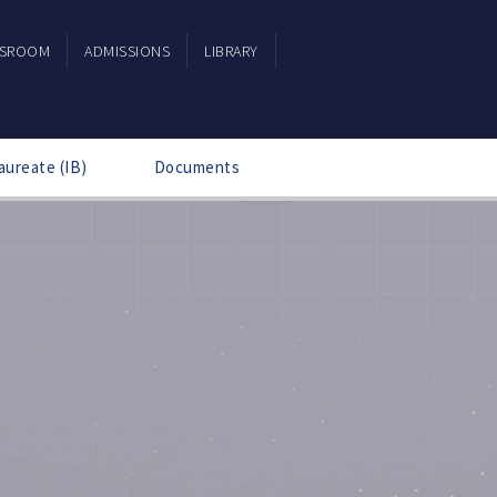
SSROOM
ADMISSIONS
LIBRARY
aureate (IB)
Documents