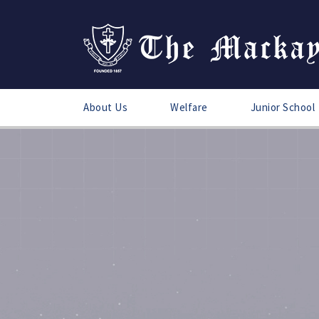
About Us
Welfare
Junior School