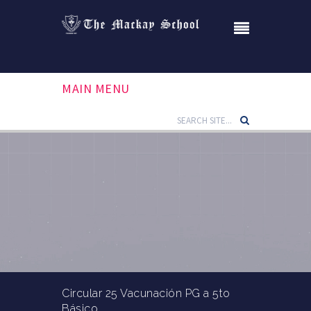
MAIN MENU
Circular 25 Vacunación PG a 5to
Básico