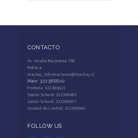
CONTACTO
Av. Vicuña Mackenna 700
Reñaca
mackay_informaciones@mackay.cl
Main: 322386600
Portería: 322386621
Senior School: 322386685
Junior School: 322386627
Unidad de Control: 322386645
FOLLOW US