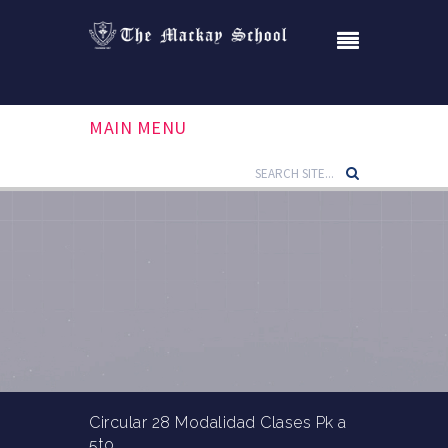
MAIN MENU
Circular 28 Modalidad Clases Pk a
5to