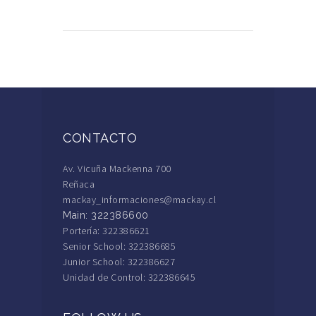
CONTACTO
Av. Vicuña Mackenna 700
Reñaca
mackay_informaciones@mackay.cl
Main: 322386600
Portería: 322386621
Senior School: 322386685
Junior School: 322386627
Unidad de Control: 322386645