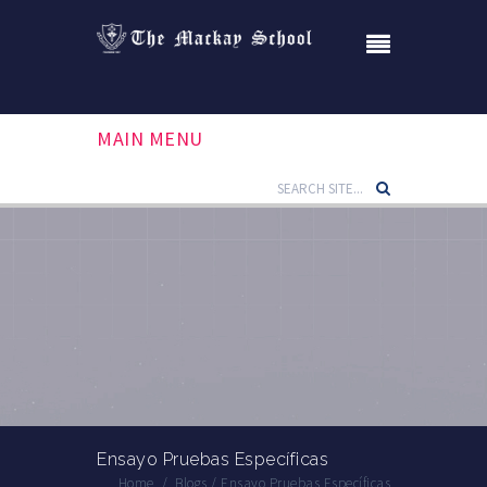
MAIN MENU
Ensayo Pruebas Específicas
Home
/
Blogs
/
Ensayo Pruebas Específicas