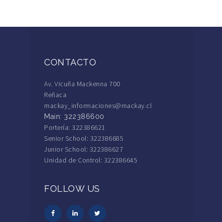
CONTACTO
Av. Vicuña Mackenna 700
Reñaca
mackay_informaciones@mackay.cl
Main: 322386600
Portería: 322386621
Senior School: 322386685
Junior School: 322386627
Unidad de Control: 322386645
FOLLOW US