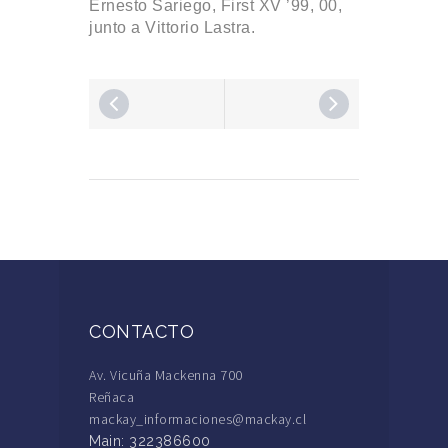
Ernesto Sariego, First XV ’99, 00,
junto a Vittorio Lastra.
CONTACTO
Av. Vicuña Mackenna 700
Reñaca
mackay_informaciones@mackay.cl
Main: 322386600