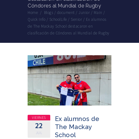
Cóndores al Mundial de Rugby
Home
/
Blogs
/
document
/
Junior
/
Main
/
Quick Info
/
SchoolLife
/
Senior
/
Ex alumnos
de The Mackay School destacaron en
clasificación de Cóndores al Mundial de Rugby
VIERNES
Ex alumnos de
22
The Mackay
JUL
School