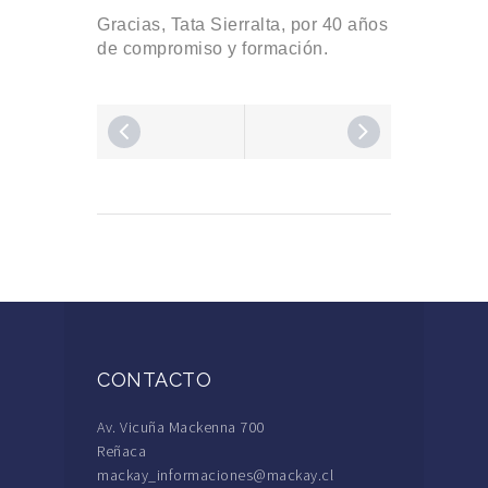
Gracias, Tata Sierralta, por 40 años
de compromiso y formación.
CONTACTO
Av. Vicuña Mackenna 700
Reñaca
mackay_informaciones@mackay.cl