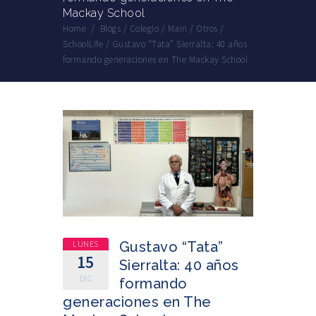
Mackay School
Home
/
Blogs
/
Colegio
/
Main
/
Otros
/
SchoolLife
/
Gustavo “Tata” Sierralta: 40 años
formando generaciones en The Mackay School
LUNES
Gustavo “Tata”
15
Sierralta: 40 años
DIC
formando
generaciones en The