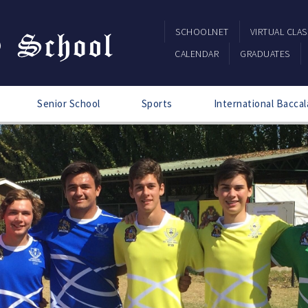
SCHOOLNET
VIRTUAL CLA
CALENDAR
GRADUATES
Senior School
Sports
International Baccal