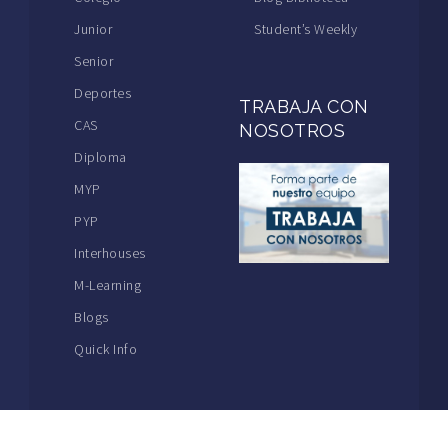
Junior
Student’s Weekly
Senior
Deportes
TRABAJA CON
CAS
NOSOTROS
Diploma
MYP
PYP
Interhouses
M-Learning
Blogs
Quick Info