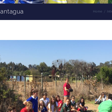
Mantagua
Home
/
Int