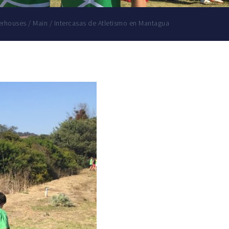
erhouses
/
Main
/
Intercasas de Atletismo en Mantagua