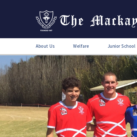
About Us
Welfare
Junior School