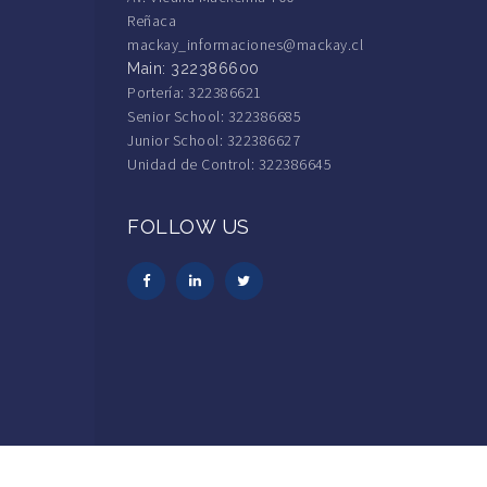
Reñaca
mackay_informaciones@mackay.cl
Main: 322386600
Portería: 322386621
Senior School: 322386685
Junior School: 322386627
Unidad de Control: 322386645
FOLLOW US