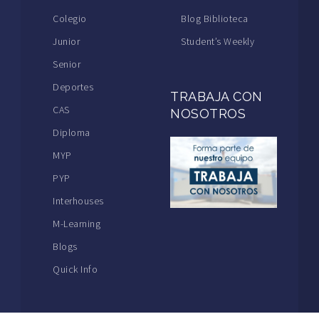
Colegio
Blog Biblioteca
Junior
Student’s Weekly
Senior
Deportes
TRABAJA CON
CAS
NOSOTROS
Diploma
MYP
PYP
Interhouses
M-Learning
Blogs
Quick Info