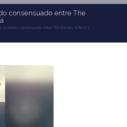
rdo consensuado entre The
va
on acuerdo consensuado entre The Mackay School y