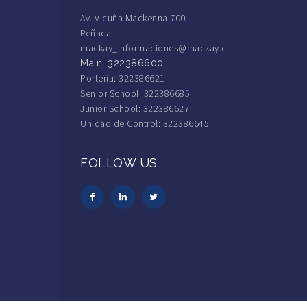
Av. Vicuña Mackenna 700
Reñaca
mackay_informaciones@mackay.cl
Main: 322386600
Portería: 322386621
Senior School: 322386685
Junior School: 322386627
Unidad de Control: 322386645
FOLLOW US