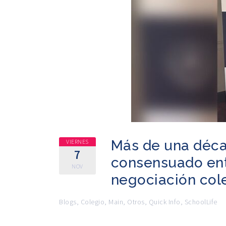
Más de una déca
VIERNES
7
consensuado ent
NOV
negociación col
Blogs
,
Colegio
,
Main
,
Otros
,
Quick Info
,
SchoolLife