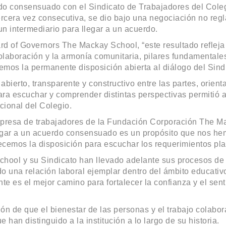
 consensuado con el Sindicato de Trabajadores del Coleg
ercera vez consecutiva, se dio bajo una negociación no regl
un intermediario para llegar a un acuerdo.
rd of Governors The Mackay School, “este resultado reflej
olaboración y la armonía comunitaria, pilares fundamentales
mos la permanente disposición abierta al diálogo del Sindi
abierto, transparente y constructivo entre las partes, orient
ra escuchar y comprender distintas perspectivas permitió a
ucional del Colegio.
mpresa de trabajadores de la Fundación Corporación The Ma
egar a un acuerdo consensuado es un propósito que nos hem
ecemos la disposición para escuchar los requerimientos pl
ool y su Sindicato han llevado adelante sus procesos de 
 una relación laboral ejemplar dentro del ámbito educativo 
te es el mejor camino para fortalecer la confianza y el sent
ón de que el bienestar de las personas y el trabajo colabor
 han distinguido a la institución a lo largo de su historia.