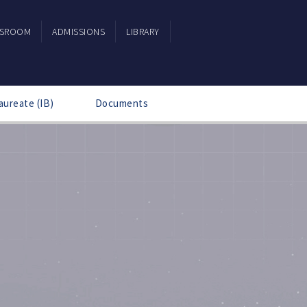
SSROOM
ADMISSIONS
LIBRARY
aureate (IB)
Documents