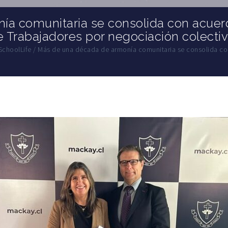
ía comunitaria se consolida con acue
e Trabajadores por negociación colecti
SchoolLife
/
Más de una década de armonía comunitaria se consolida c