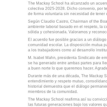
The Mackay School ha alcanzado un acuerdo
colectiva 2025-2028. Dicho convenio, por t
de forma voluntaria sin necesidad de tener 
Según Claudio Castro, Chairman of the Boa
ambiente laboral basado en el respeto, la c
sólida y cohesionada. Valoramos y reconoce
El acuerdo fue posible gracias a un diálogo 
comunidad escolar. La disposición mutua pa
a los trabajadores como al desarrollo instit
M. Isabel Mahn, presidenta Sindicato de e
se ha generado entre ambas partes para ll
a buen norte lo que queremos hacer. Agrad
Durante más de una década, The Mackay Sch
entendimiento y respeto mutuo, consolidando
historial demuestra que el diálogo permanen
miembros de la comunidad.
The Mackay School reafirma así su convicci
las futuras generaciones bajo los valores que