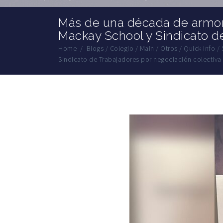
Más de una década de armon
Mackay School y Sindicato d
Home
/
Blogs
/
Colegio
/
Main
/
Otros
/
Quick Info
/
Sindicato de Trabajadores por negociación colectiva