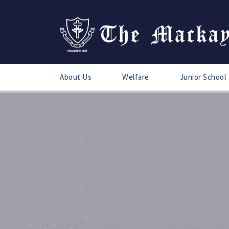
About Us
Welfare
Junior School