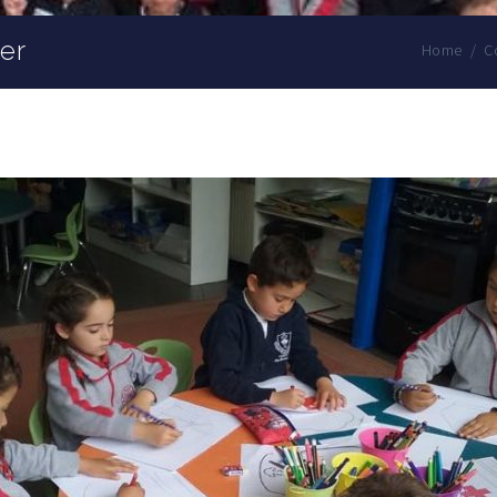
er
Home
/
C