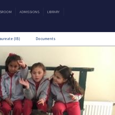
SSROOM
ADMISSIONS
LIBRARY
aureate (IB)
Documents