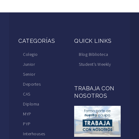
CATEGORÍAS
QUICK LINKS
Colegio
Blog Biblioteca
Junior
Student’s Weekly
Senior
Deportes
TRABAJA CON
CAS
NOSOTROS
Diploma
MYP
PYP
Interhouses