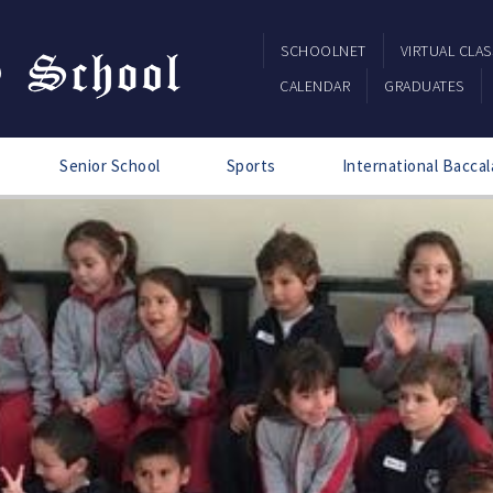
SCHOOLNET
VIRTUAL CLA
CALENDAR
GRADUATES
Senior School
Sports
International Baccal