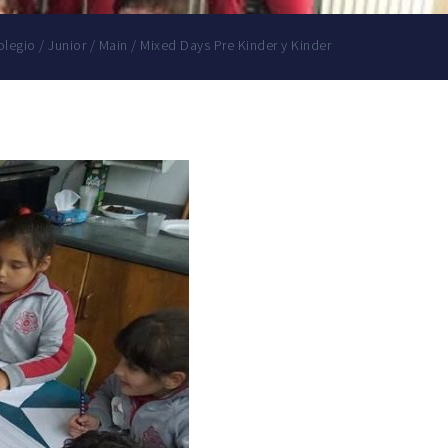
olegio
/
Junior
/
Main
/
Mixed Days Pre Kinder y Kinder