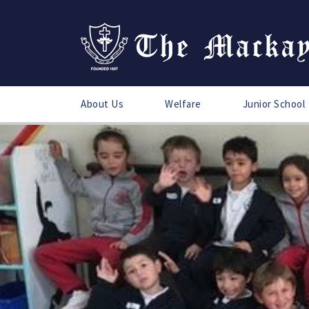
About Us
Welfare
Junior School