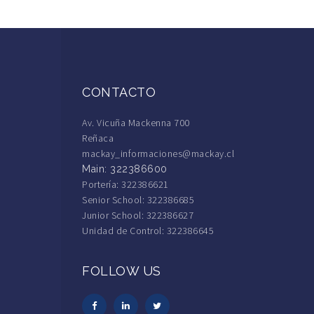
CONTACTO
Av. Vicuña Mackenna 700
Reñaca
mackay_informaciones@mackay.cl
Main: 322386600
Portería: 322386621
Senior School: 322386685
Junior School: 322386627
Unidad de Control: 322386645
FOLLOW US