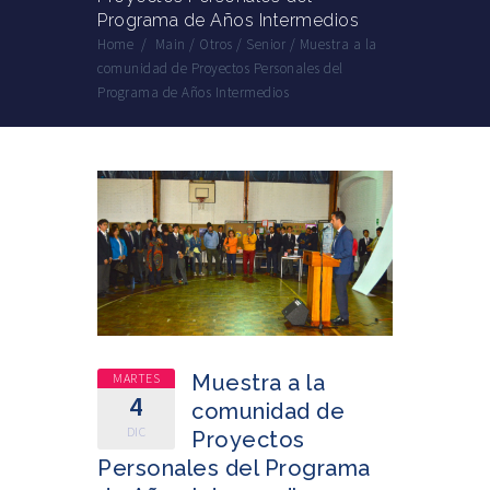
Programa de Años Intermedios
Home
/
Main
/
Otros
/
Senior
/
Muestra a la
comunidad de Proyectos Personales del
Programa de Años Intermedios
MARTES
Muestra a la
4
comunidad de
DIC
Proyectos
Personales del Programa