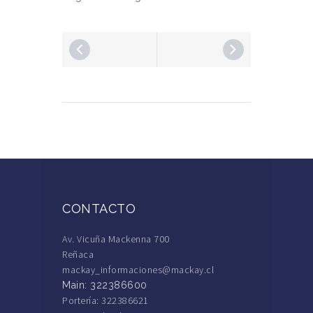
CONTACTO
Av. Vicuña Mackenna 700
Reñaca
mackay_informaciones@mackay.cl
Main: 322386600
Portería: 322386621