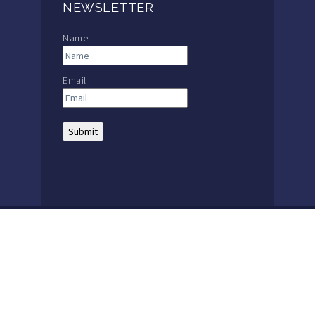
NEWSLETTER
Name
Email
THE MACKAY SCHOOL |
MAIN: +56 32 2386600
The Mackay School | 1857 – 2021