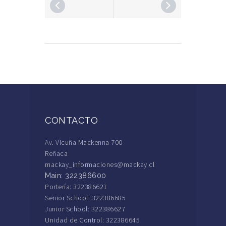
CONTACTO
Av. Vicuña Mackenna 700
Reñaca
mackay_informaciones@mackay.cl
Main: 322386600
Portería: 322386621
Senior School: 322386685
Junior School: 322386627
Unidad de Control: 322386645