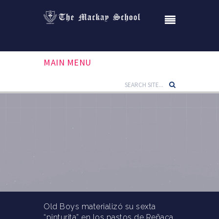
MAIN MENU
Old Boys materializó su sexta
“pinturita” en los pastos de Reñaca