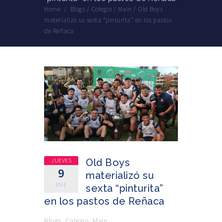
Home
/
Blogs
/
Colegio
/
Main
/
Old Boys
materializó su sexta “pinturita” en los pastos
de Reñaca
JUEVES
Old Boys
9
materializó su
ENE
sexta “pinturita”
en los pastos de Reñaca
Blogs
,
Colegio
,
Main