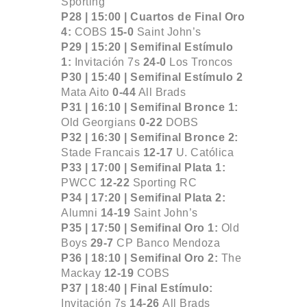
Sporting
P28 | 15:00 |
Cuartos de Final Oro
4:
COBS
15-0
Saint John’s
P29 | 15:20 |
Semifinal Estímulo
1:
Invitación 7s
24-0
Los Troncos
P30 | 15:40 |
Semifinal Estímulo 2
Mata Aito
0-44
All Brads
P31 | 16:10 |
Semifinal Bronce 1:
Old Georgians
0-22
DOBS
P32 | 16:30 |
Semifinal Bronce 2:
Stade Francais
12-17
U. Católica
P33 | 17:00 |
Semifinal Plata 1:
PWCC
12-22
Sporting RC
P34 | 17:20 |
Semifinal Plata 2:
Alumni
14-19
Saint John’s
P35 | 17:50 |
Semifinal Oro 1:
Old
Boys
29-7
CP Banco Mendoza
P36 | 18:10 |
Semifinal Oro 2:
The
Mackay
12-19
COBS
P37 | 18:40 |
Final Estímulo:
Invitación 7s
14-26
All Brads