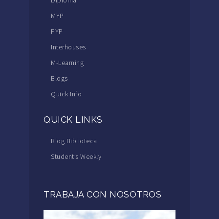
MYP
PYP
Interhouses
M-Learning
Blogs
Quick Info
QUICK LINKS
Blog Biblioteca
Student’s Weekly
TRABAJA CON NOSOTROS