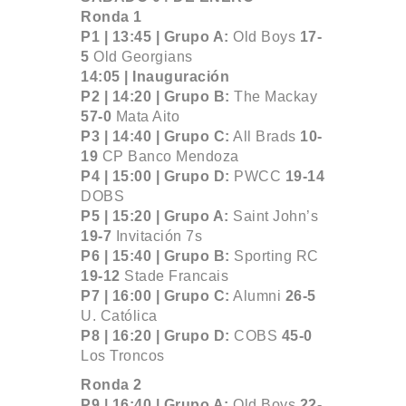
Ronda 1
P1 | 13:45 |
Grupo A:
Old Boys
17-
5
Old Georgians
14:05 | Inauguración
P2 | 14:20 |
Grupo B:
The Mackay
57-0
Mata Aito
P3 | 14:40 |
Grupo C:
All Brads
10-
19
CP Banco Mendoza
P4 | 15:00 |
Grupo D:
PWCC
19-14
DOBS
P5 | 15:20 |
Grupo A:
Saint John’s
19-7
Invitación 7s
P6 | 15:40 |
Grupo B:
Sporting RC
19-12
Stade Francais
P7 | 16:00 |
Grupo C:
Alumni
26-5
U. Católica
P8 | 16:20 |
Grupo D:
COBS
45-0
Los Troncos
Ronda 2
P9 | 16:40 |
Grupo A:
Old Boys
22-