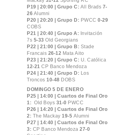
Mackay
31-12
Sporting RC
P19 | 20:00 |
Grupo C:
All Brads
7-
26
Alumni
P20 | 20:20 |
Grupo D:
PWCC
0-29
COBS
P21 | 20:40 |
Grupo A:
Invitación
7s
5-33
Old Georgians
P22 | 21:00 |
Grupo B:
Stade
Francais
26-12
Mata Aito
P23 | 21:20 |
Grupo C:
U. Católica
12-21
CP Banco Mendoza
P24 | 21:40 |
Grupo D:
Los
Troncos
10-48
DOBS
DOMINGO 5 DE ENERO
P25 | 14:00 |
Cuartos de Final Oro
1:
Old Boys
31-0
PWCC
P26 | 14:20 |
Cuartos de Final Oro
2:
The Mackay
19-5
Alumni
P27 | 14:40 |
Cuartos de Final Oro
3:
CP Banco Mendoza
27-0