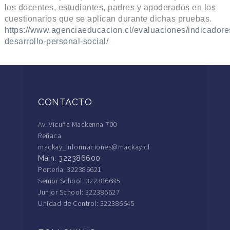
los docentes, estudiantes, padres y apoderados en los
cuestionarios que se aplican durante dichas pruebas.
https://www.agenciaeducacion.cl/evaluaciones/indicadore
desarrollo-personal-social/
CONTACTO
Av. Vicuña Mackenna 700
Reñaca
mackay_informaciones@mackay.cl
Main: 322386600
Portería: 322386621
Senior School: 322386685
Junior School: 322386627
Unidad de Control: 322386645