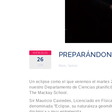
PREPARÁNDONO
MIÉRCOLES
26
JUN
Main
,
Senior
Un eclipse como el que veremos el martes 2
nuestro Departamento de Ciencias planificó
The Mackay School.
Sir Mauricio Caviedes, Licenciado en Físic
denominada “Eclipse, su naturaleza geométr
dinámica y muy entretenida.