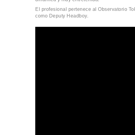
El profesional pertenece al Observatorio 
como Deputy Headboy.