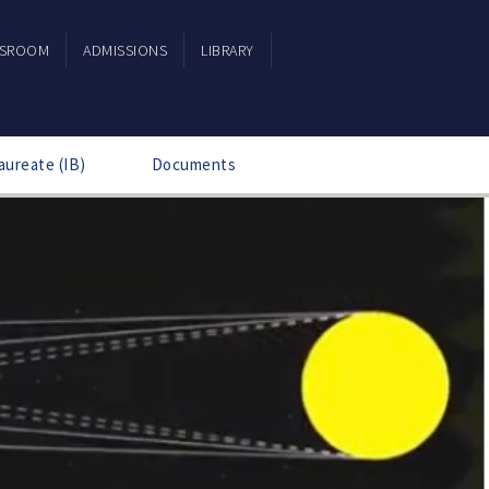
SSROOM
ADMISSIONS
LIBRARY
aureate (IB)
Documents