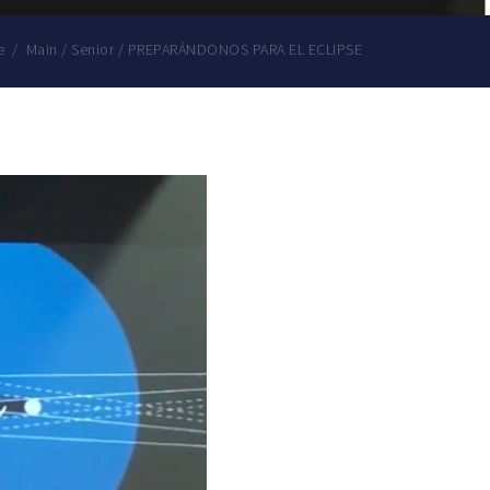
e
/
Main
/
Senior
/
PREPARÁNDONOS PARA EL ECLIPSE