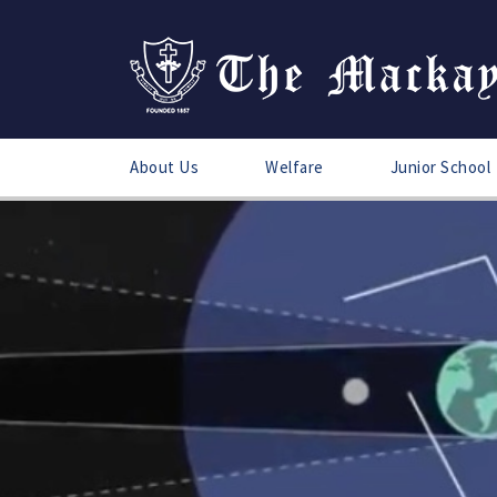
About Us
Welfare
Junior School