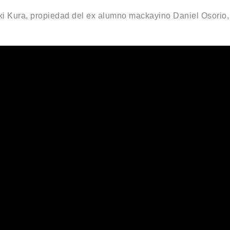
Toki Kura, propiedad del ex alumno mackayino Daniel Osori