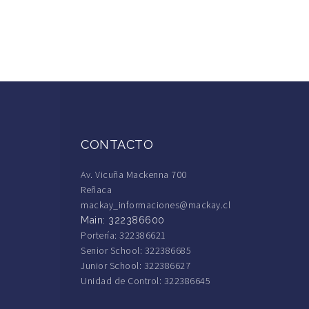
CONTACTO
Av. Vicuña Mackenna 700
Reñaca
mackay_informaciones@mackay.cl
Main: 322386600
Portería: 322386621
Senior School: 322386685
Junior School: 322386627
Unidad de Control: 322386645