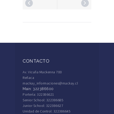
CONTACTO
Av. Vicuña Mackenna 700
Reñaca
mackay_informaciones@mackay.cl
Main: 322386600
Portería: 322386621
Senior School: 322386685
Junior School: 322386627
Unidad de Control: 322386645