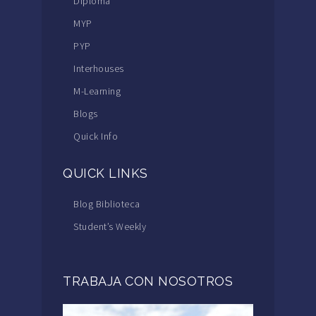
Diploma
MYP
PYP
Interhouses
M-Learning
Blogs
Quick Info
QUICK LINKS
Blog Biblioteca
Student’s Weekly
TRABAJA CON NOSOTROS