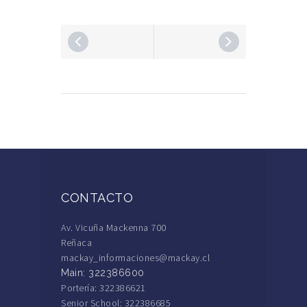
CONTACTO
Av. Vicuña Mackenna 700
Reñaca
mackay_informaciones@mackay.cl
Main: 322386600
Portería: 322386621
Senior School: 322386685