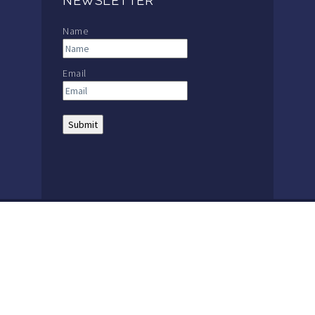
NEWSLETTER
Name
Email
THE MACKAY SCHOOL |
MAIN: +56 32 2386600
The Mackay School | 1857 – 2021