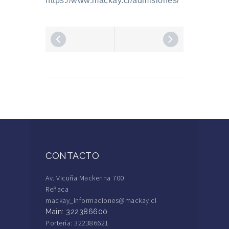
https://www.mackay.cl/admisiones/
CONTACTO
Av. Vicuña Mackenna 700
Reñaca
mackay_informaciones@mackay.cl
Main: 322386600
Portería: 322386621