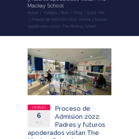
Mackay School
Home
/
Colegio
/
Main
/
Otros
/
Quick Info
/
Proceso de Admisión 2022: Padres y futuros
apoderados visitan The Mackay School
VIERNES
Proceso de
6
Admisión 2022:
AGO
Padres y futuros
apoderados visitan The