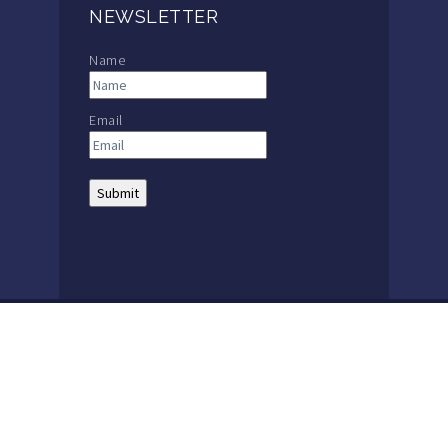
NEWSLETTER
Name
Email
THE MACKAY SCHOOL |
MAIN: +56 32 2386600
The Mackay School | 1857 – 2021