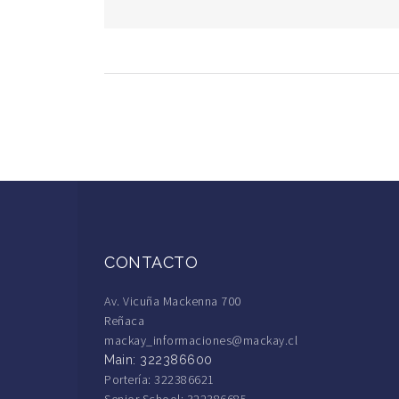
CONTACTO
Av. Vicuña Mackenna 700
Reñaca
mackay_informaciones@mackay.cl
Main: 322386600
Portería: 322386621