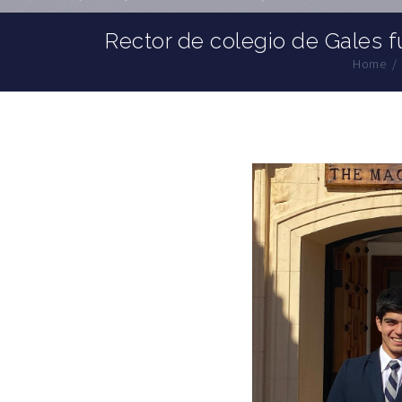
Rector de colegio de Gales f
Home
/