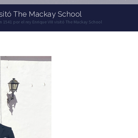
visitó The Mackay School
 1541 por el rey Enrique VIII visitó The Mackay School