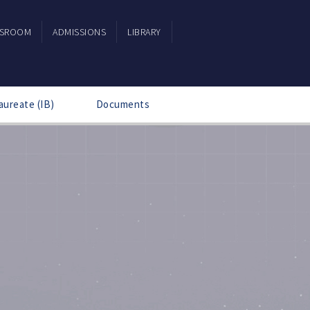
SSROOM
ADMISSIONS
LIBRARY
aureate (IB)
Documents