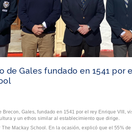
 de Gales fundado en 1541 por el 
ool
 Brecon, Gales, fundado en 1541 por el rey Enrique VIII, vis
tura y un ethos similar al establecimiento que dirige.
r The Mackay School. En la ocasión, explicó que el 55% de 