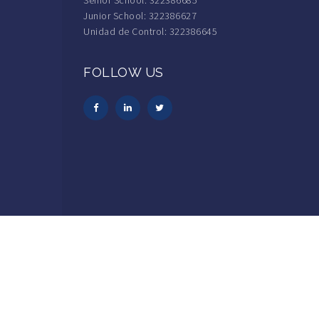
Senior School: 322386685
Junior School: 322386627
Unidad de Control: 322386645
FOLLOW US