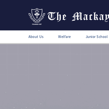
About Us
Welfare
Junior School