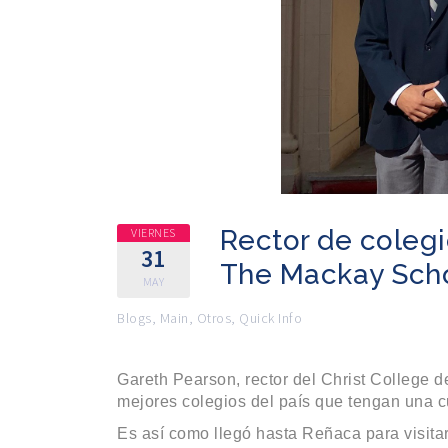
Rector de colegio
VIERNES
31
The Mackay Sch
MAY
Blogs
,
Main
,
Otros
,
Quick Info
Gareth Pearson, rector del Christ College de
mejores colegios del país que tengan una cul
Es así como llegó hasta Reñaca para visita