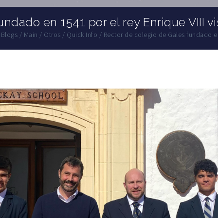
undado en 1541 por el rey Enrique VIII 
Blogs
/
Main
/
Otros
/
Quick Info
/
Rector de colegio de Gales fundado en