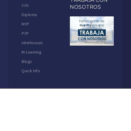
CAS
NOSOTROS
Diploma
MYP
PYP
Interhouses
M-Learning
Blogs
Quick Info
THE MACKAY SCHOOL | MAIN: +56 32 2386600
The Mackay School | 1857 – 2021