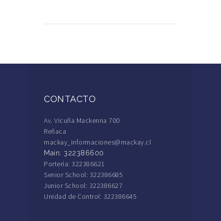
CONTACTO
Av. Vicuña Mackenna 700
Reñaca
mackay_informaciones@mackay.cl
Main: 322386600
Portería: 322386621
Senior School: 322386685
Junior School: 322386627
Unidad de Control: 322386645