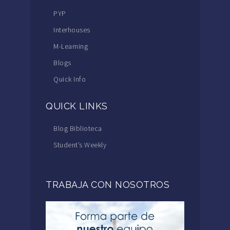
PYP
Interhouses
M-Learning
Blogs
Quick Info
QUICK LINKS
Blog Biblioteca
Student’s Weekly
TRABAJA CON NOSOTROS