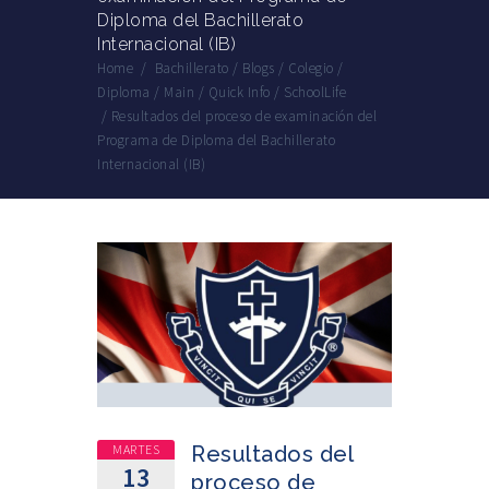
Diploma del Bachillerato
Internacional (IB)
Home
/
Bachillerato
/
Blogs
/
Colegio
/
Diploma
/
Main
/
Quick Info
/
SchoolLife
/
Resultados del proceso de examinación del
Programa de Diploma del Bachillerato
Internacional (IB)
MARTES
Resultados del
13
proceso de