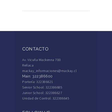
CONTACTO
Av. Vicuña Mackenna 700
Reñaca
mackay_informaciones@mackay.cl
Main: 322386600
Portería: 322386621
Senior School: 322386685
Junior School: 322386627
Unidad de Control: 322386645