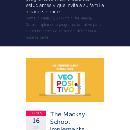
estudiantes y que invita a su familia
a hacerse parte
Home
/
Main
/
Quick Info
/
The Mackay
School implementa programa formativo para
sus estudiantes y que invita a su familia a
hacerse parte
JUEVES
The Mackay
16
School
SEP
implementa