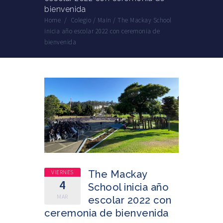
bienvenida
Home
/
Colegio
/
Main
/
The Mackay School
inicia año escolar 2022 con ceremonia de
bienvenida
VIERNES
The Mackay
4
School inicia año
MAR
escolar 2022 con
ceremonia de bienvenida