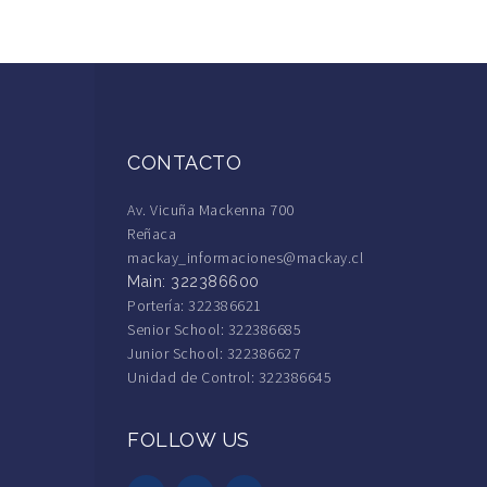
CONTACTO
Av. Vicuña Mackenna 700
Reñaca
mackay_informaciones@mackay.cl
Main: 322386600
Portería: 322386621
Senior School: 322386685
Junior School: 322386627
Unidad de Control: 322386645
FOLLOW US