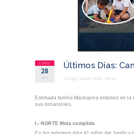
Últimos Días: Ca
LUNES
28
AGO
Colegio
,
Junior
,
Main
,
Senior
Estimada familia Mackayina estamos en la r
sus donaciones.
I.- NORTE Meta cumplida
En los próximos días 41 niños del Jardín y 