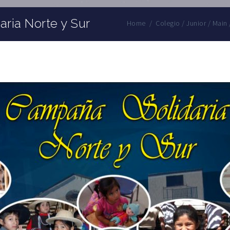
ria Norte y Sur
Home
/
Colegio
/
Junior
/
Main