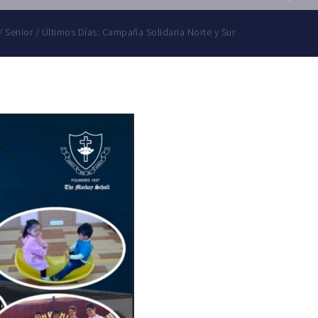
/
Senior
/
Últimos Días: Campaña Solidaria Norte y Sur