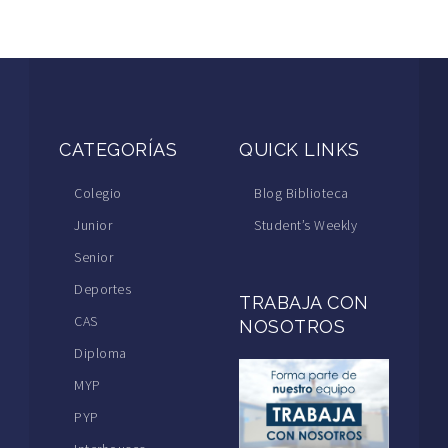
CATEGORÍAS
QUICK LINKS
Colegio
Blog Biblioteca
Junior
Student’s Weekly
Senior
Deportes
TRABAJA CON
CAS
NOSOTROS
Diploma
MYP
PYP