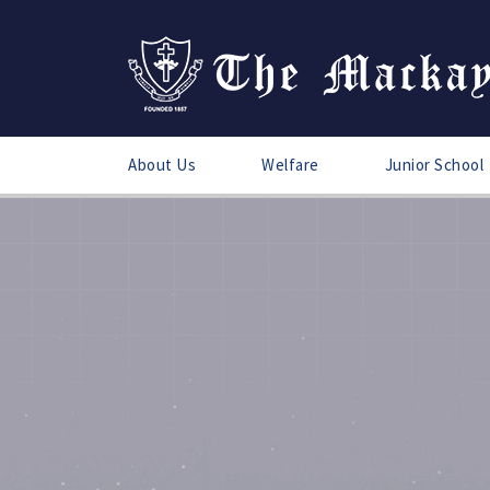
About Us
Welfare
Junior School