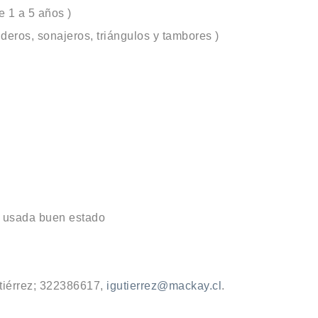
e 1 a 5 años )
eros, sonajeros, triángulos y tambores )
o usada buen estado
utiérrez; 322386617,
igutierrez@mackay.cl
.