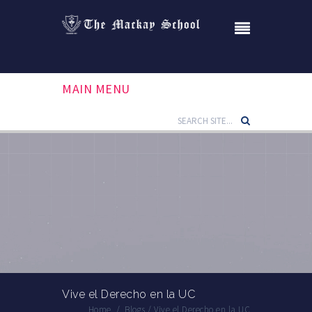
MAIN MENU
Vive el Derecho en la UC
Home
/
Blogs
/
Vive el Derecho en la UC