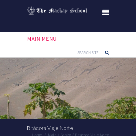
MAIN MENU
Bitácora Viaje Norte
Home
/
Main
/
Senior
/
Bitácora Viaje Norte