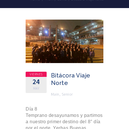
VIERNES
Bitácora Viaje
24
Norte
MAY
Main
,
Senior
Día 8
Temprano desayunamos y partimos
a nuestro primer destino del 8° día
por el norte, Yerbas Buenas.