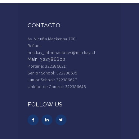
CONTACTO
Av. Vicuña Mackenna 700
Reñaca
mackay_informaciones@mackay.cl
Main: 322386600
Portería: 322386621
Senior School: 322386685
Junior School: 322386627
Unidad de Control: 322386645
FOLLOW US