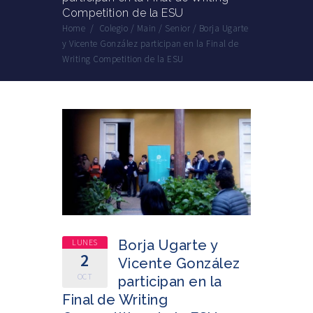
Competition de la ESU
Home
/
Colegio
/
Main
/
Senior
/
Borja Ugarte
y Vicente González participan en la Final de
Writing Competition de la ESU
LUNES
Borja Ugarte y
2
Vicente González
OCT
participan en la
Final de Writing