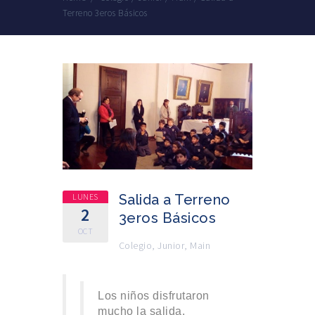
Terreno 3eros Básicos
LUNES
Salida a Terreno
2
3eros Básicos
OCT
Colegio
,
Junior
,
Main
Los niños disfrutaron
mucho la salida.