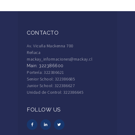
CONTACTO
Av. Vicuña Mackenna 700
Reñaca
mackay_informaciones@mackay.cl
Main: 322386600
Portería: 322386621
Senior School: 322386685
Junior School: 322386627
Unidad de Control: 322386645
FOLLOW US