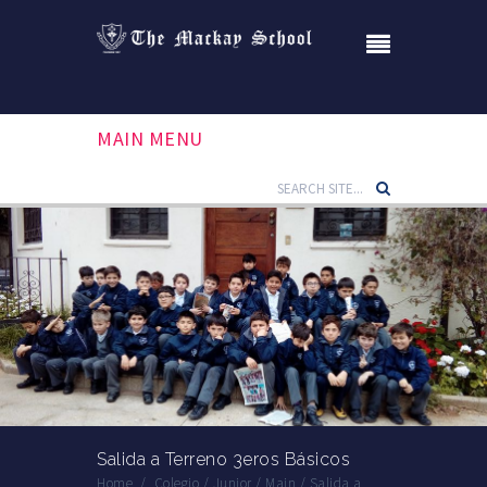
MAIN MENU
Salida a Terreno 3eros Básicos
Home
/
Colegio
/
Junior
/
Main
/
Salida a