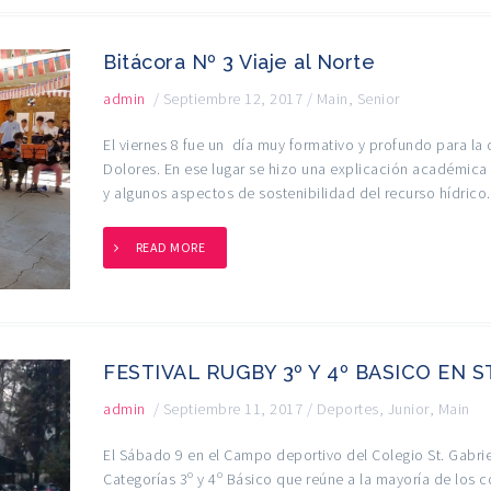
Bitácora Nº 3 Viaje al Norte
admin
/
Septiembre 12, 2017
/
Main
,
Senior
El viernes 8 fue un día muy formativo y profundo para l
Dolores. En ese lugar se hizo una explicación académica d
y algunos aspectos de sostenibilidad del recurso hídrico.
READ MORE
FESTIVAL RUGBY 3º Y 4º BASICO EN ST
admin
/
Septiembre 11, 2017
/
Deportes
,
Junior
,
Main
El Sábado 9 en el Campo deportivo del Colegio St. Gabriel’
Categorías 3º y 4º Básico que reúne a la mayoría de los 