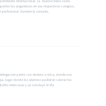
chillerato Internacional. La reunión tiene como
parten las asignaturas en sus respectivos colegios,
 profesional. Durante la Jornada,
delegación partió con destino a Arica, donde nos
apa, lugar donde los alumnos pudieron valorar los
tbolito intercasas y se concluyó el día