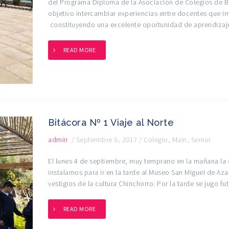
del Programa Diploma de la Asociación de Colegios de Ba
objetivo intercambiar experiencias entre docentes que im
constituyendo una excelente oportunidad de aprendizaje
READ MORE
Bitácora Nº 1 Viaje al Norte
admin
/
Septiembre 5, 2017
/
Colegio
,
Main
,
Senior
El lunes 4 de septiembre, muy temprano en la mañana la 
instalamos para ir en la tarde al Museo San Miguel de Az
vestigios de la cultura Chinchorro. Por la tarde se jugo fu
READ MORE