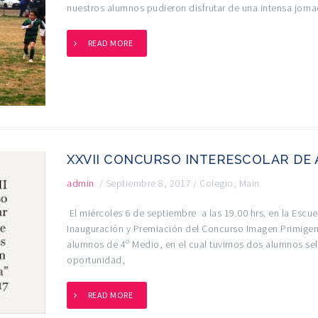
nuestros alumnos pudieron disfrutar de una intensa jorna
READ MORE
XXVII CONCURSO INTERESCOLAR DE A
admin
/
Septiembre 8, 2017
/
Colegio
,
Main
El miércoles 6 de septiembre a las 19.00 hrs. en la Escue
Inauguración y Premiación del Concurso Imagen Primigeni
alumnos de 4º Medio, en el cual tuvimos dos alumnos sel
oportunidad,
READ MORE