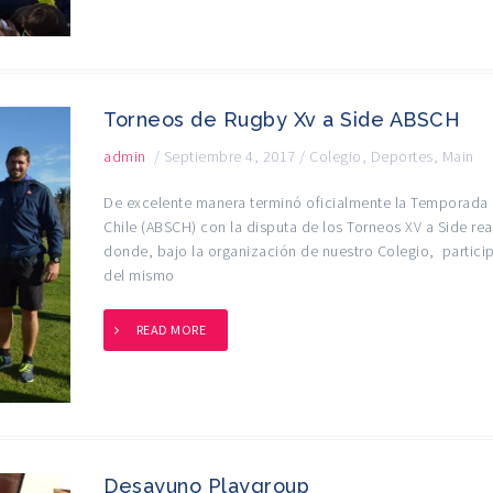
Torneos de Rugby Xv a Side ABSCH
admin
/
Septiembre 4, 2017
/
Colegio
,
Deportes
,
Main
De excelente manera terminó oficialmente la Temporada 
Chile (ABSCH) con la disputa de los Torneos XV a Side re
donde, bajo la organización de nuestro Colegio, particip
del mismo
READ MORE
Desayuno Playgroup