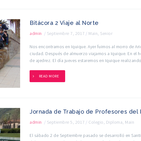
Bitácora 2 Viaje al Norte
admin
/
Septiembre 7, 2017
/
Main
,
Senior
Nos encontramos en Iquique. Ayer fuimos al morro de Arica
ciudad. Después de almuerzo viajamos a Iquique. En el ho
de ajedrez. El día jueves estaremos en Iquique realizand
READ MORE
Jornada de Trabajo de Profesores del
admin
/
Septiembre 5, 2017
/
Colegio
,
Diploma
,
Main
El sábado 2 de Septiembre pasado se desarrolló en Santi