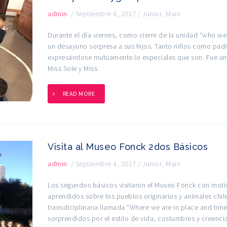
admin
/
Septiembre 4, 2017
/
Junior
,
Main
Durante el día viernes, como cierre de la unidad “who w
un desayuno sorpresa a sus hijos. Tanto niños como pad
expresándose mutuamente lo especiales que son. Fue una 
Miss Sole y Miss
READ MORE
Visita al Museo Fonck 2dos Básicos
admin
/
Septiembre 4, 2017
/
Junior
,
Main
Los segundos básicos visitaron el Museo Fonck con motiv
aprendidos sobre los pueblos originarios y animales chi
transdiciplinaria llamada “Where we are in place and time
sorprendidos por el estilo de vida, costumbres y creenci