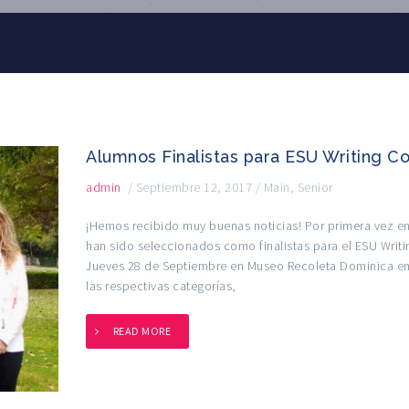
Alumnos Finalistas para ESU Writing C
admin
/
Septiembre 12, 2017
/
Main
,
Senior
¡Hemos recibido muy buenas noticias! Por primera vez e
han sido seleccionados como finalistas para el ESU Writin
Jueves 28 de Septiembre en Museo Recoleta Dominica en l
las respectivas categorías,
READ MORE