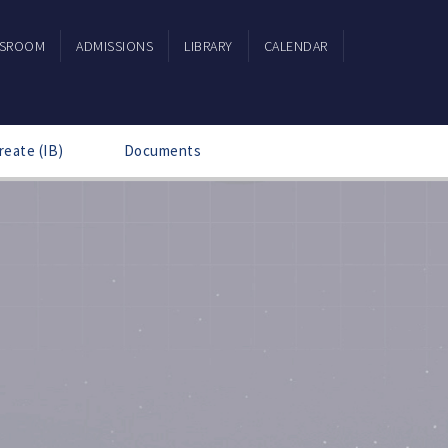
SSROOM
ADMISSIONS
LIBRARY
CALENDAR
reate (IB)
Documents