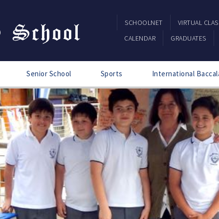
SCHOOLNET
VIRTUAL CLA
CALENDAR
GRADUATES
Senior School
Sports
International Baccal