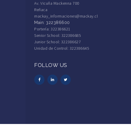
Av. Vicuña Mackenna 700
Reñaca
mackay_informaciones@mackay.cl
Main: 322386600
Portería: 322386621
Senior School: 322386685
Junior School: 322386627
Unidad de Control: 322386645
FOLLOW US