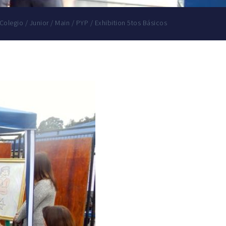
Colegio
/
Junior
/
Main
/
PYP
/
Exhibition 5tos Básicos