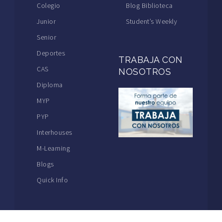
Colegio
Blog Biblioteca
Junior
Student’s Weekly
Senior
Deportes
TRABAJA CON
CAS
NOSOTROS
Diploma
MYP
PYP
Interhouses
M-Learning
Blogs
Quick Info