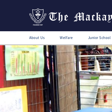
About Us
Welfare
Junior School