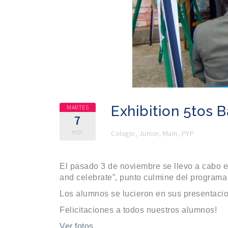
Exhibition 5tos 
MARTES
7
NOV
Colegio
,
Junior
,
Main
,
PYP
El pasado 3 de noviembre se llevo a cabo el
and celebrate”, punto culmine del program
Los alumnos se lucieron en sus presentacio
Felicitaciones a todos nuestros alumnos!
Ver fotos