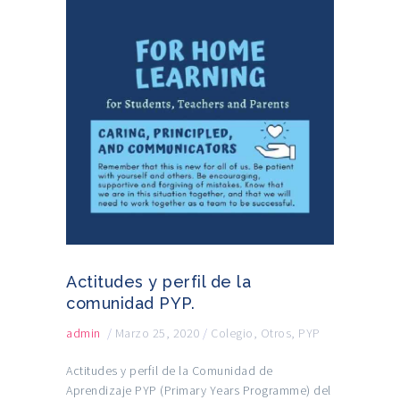
Actitudes y perfil de la
comunidad PYP.
admin
/
Marzo 25, 2020
/
Colegio
,
Otros
,
PYP
Actitudes y perfil de la Comunidad de
Aprendizaje PYP (Primary Years Programme) del