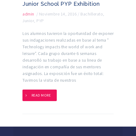
Junior School PYP Exhibition
admin
/
Noviembre 14, 2016
/
Bachillerato
,
Junior
,
PYP
Los alumnos tuvieron la oportunidad de exponer
sus indagaciones realizadas en base al tema ”
Technology impacts the world of work and
leisure”. Cada grupo durante 6 semanas
desarrolló su trabajo en base a su linea de
indagación en compañía de sus mentores
asignados. La exposición fue un éxito total:
Tuvimos la visita de nuestros
READ MORE