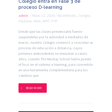
Colegio entra en Fase 3 de
proceso D-learning
admin
/
Mayo 12, 2020
/
Bachillerato
,
Colegio
,
Diploma
,
Main
,
MYP
,
PYP
Desde que las clases presenciales fueron
suspendidas por la autoridad a mediados de
marzo, nuestro Colegio comenzó a concretar su
proceso de educación a distancia, cuyos
primeros antecedentes se remontan a varios
años, cuando The Mackay School había puesto
el foco en el sistema e-learning, para convertirlo
en una herramienta complementaria para los
cambios que
READ MORE