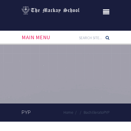
MAIN MENU
PYP
Home
/
/
Bachillerato
PYP