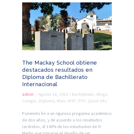
The Mackay School obtiene
destacados resultados en
Diploma de Bachillerato
Internacional
admin
/
Agosto 14, 2023
/
Bachillerato
,
Blogs
,
Colegio
,
Diploma
,
Main
,
MYP
,
PYP
,
Quick Info
Poniendo fin a un riguroso programa académico
de dos años, y de acuerdo a los resultados
recibidos, el 100% de los estudiantes de IV
Medio que tomaron el desafío de ser