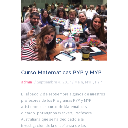
Curso Matemáticas PYP y MYP
admin
/
Septiembre 4, 2017
/
Main
,
MYP
,
PYP
El sábado 2 de septiembre algunos de nuestros
profesores de los Programas PYP y MYP
asistieron a un curso de Matemáticas
dictado por Mignon Weckert, Profesora
Australiana que se ha dedicado a la
investigación de la enseñanza de las