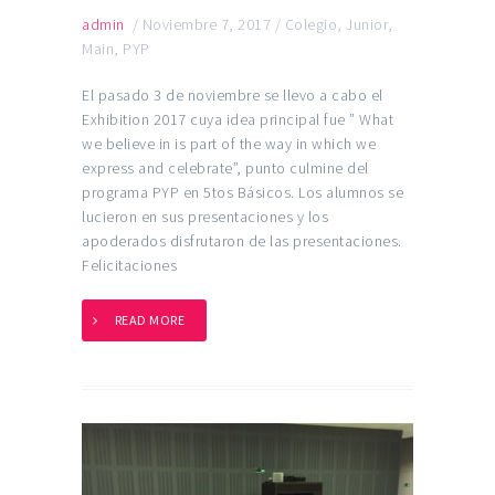
admin
/
Noviembre 7, 2017
/
Colegio
,
Junior
,
Main
,
PYP
El pasado 3 de noviembre se llevo a cabo el
Exhibition 2017 cuya idea principal fue ” What
we believe in is part of the way in which we
express and celebrate”, punto culmine del
programa PYP en 5tos Básicos. Los alumnos se
lucieron en sus presentaciones y los
apoderados disfrutaron de las presentaciones.
Felicitaciones
READ MORE