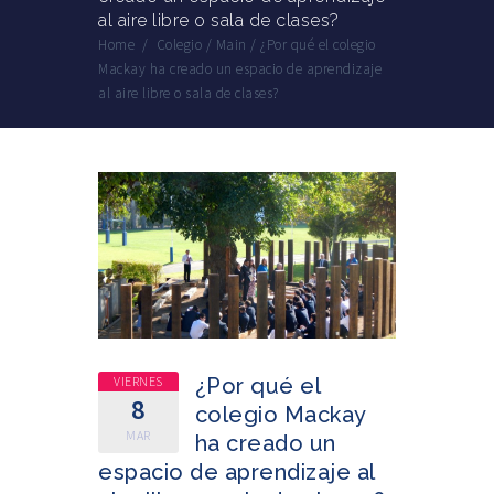
al aire libre o sala de clases?
Home
/
Colegio
/
Main
/
¿Por qué el colegio
Mackay ha creado un espacio de aprendizaje
al aire libre o sala de clases?
VIERNES
¿Por qué el
8
colegio Mackay
MAR
ha creado un
espacio de aprendizaje al