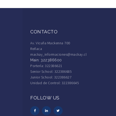
CONTACTO
Av. Vicuña Mackenna 700
Reñaca
mackay_informaciones@mackay.cl
Main: 322386600
Portería: 322386621
Senior School: 322386685
Junior School: 322386627
Unidad de Control: 322386645
FOLLOW US