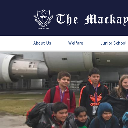
About Us
Welfare
Junior School