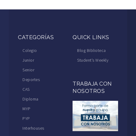
CATEGORÍAS
QUICK LINKS
Colegio
Blog Biblioteca
Junior
Student’s Weekly
Senior
Deportes
TRABAJA CON
CAS
NOSOTROS
Diploma
MYP
PYP
Interhouses